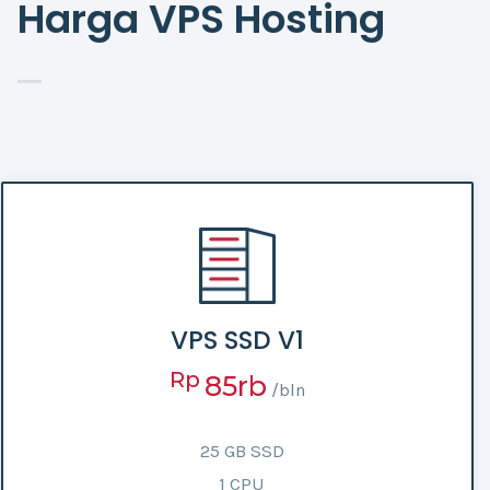
Harga VPS Hosting
VPS SSD V1
Rp
85rb
/bln
25 GB SSD
1 CPU