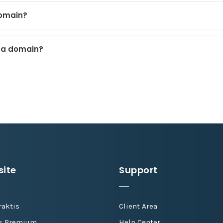
domain?
ma domain?
ite
Support
raktis
Client Area
is Premium
Help Center