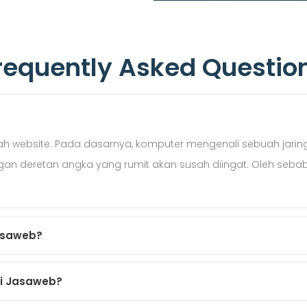
requently Asked Questio
website. Pada dasarnya, komputer mengenali sebuah jaringan
engan deretan angka yang rumit akan susah diingat. Oleh seba
asaweb?
di Jasaweb?