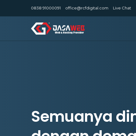
0838 91000091
office@rcfdigital.com
Live Chat
Semuanya di